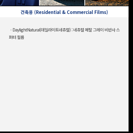
건축용 (Residential & Commercial Films)
ㆍDaylightNatural(데일라이트네츄럴) : 네츄럴 메탈 그레이 비반사 스
퍼터 필름