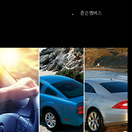
.
존슨멤버스